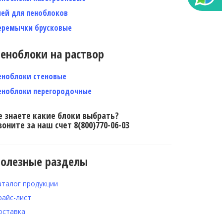
лей для пеноблоков
еремычки брусковые
еноблоки на раствор
еноблоки стеновые
еноблоки перегородочные
е знаете какие блоки выбрать?
воните за наш счет 8(800)770-06-03
олезные разделы
аталог продукции
райс-лист
оставка