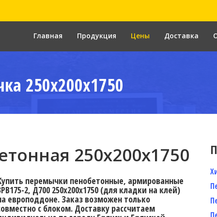
Главная
Продукция
Цены
Доставка
ка 250x200x1750
П
тонная 250х200х1750
Х
Купить перемычки пенобетонные, армированные
П
3PB175-2, Д700 250х200х1750 (для кладки на клей)
на европоддоне. Заказ возможен только
П
совместно с блоком. Доставку рассчитаем
П