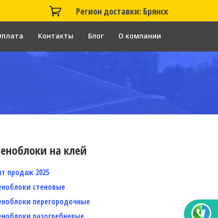
Регион доставки: Брянск
Оплата
Контакты
Блог
О компании
еноблоки на клей
ит продаж 2025
еноблоки стеновые
еноблоки перегородочные
еноблоки пазогребневые