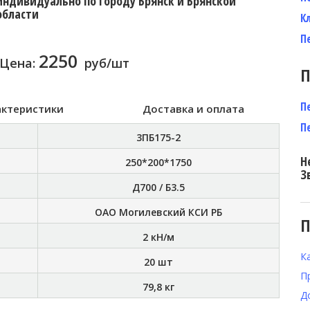
индивидуально по городу Брянск и Брянской
области
К
П
2250
Цена:
руб/шт
П
П
актеристики
Доставка и оплата
П
3ПБ175-2
Н
250*200*1750
З
Д700 / Б3.5
ОАО Могилевский КСИ РБ
П
2 кН/м
К
20 шт
П
79,8 кг
Д