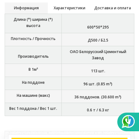
Информация
Характеристики
Доставка и оплата
Длина (*) ширина (*)
высота
600*50*295
Плотность / Прочность
Д500 / Б2.5
ОАО Белорусский Цементный
Производитель
Завод
В 1м³
113
шт.
На поддоне
3
96
шт. (
0.85
m
)
На машине (макс)
3
36
поддонов. (
30.600
m
)
Вес 1 поддона / Вес 1 шт.
0.6 т
/
6.3 кг