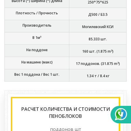
Высота (*) ширина (*) длина
250*75*625
Плотность / Прочность
Д500 / Б3.5
Производитель
Могилевский КСИ
В 1м³
85.333
шт.
На поддоне
3
160
шт. (
1.875
m
)
На машине (макс)
3
17
поддонов. (
31.875
m
)
Вес 1 поддона / Вес 1 шт.
1.34 т
/
8.4 кг
РАСЧЕТ КОЛИЧЕСТВА И СТОИМОСТИ
ПЕНОБЛОКОВ
поддонов
шт