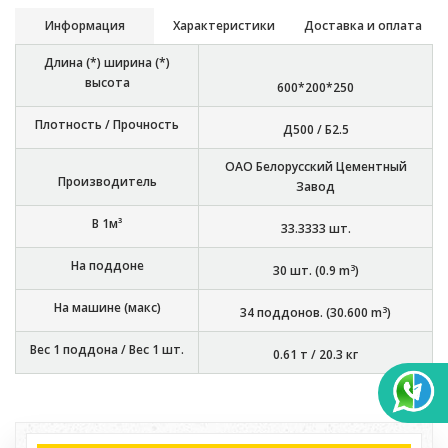
Информация
Характеристики
Доставка и оплата
Длина (*) ширина (*)
высота
600*200*250
Плотность / Прочность
Д500 / Б2.5
ОАО Белорусский Цементный
Производитель
Завод
В 1м³
33.3333
шт.
На поддоне
3
30
шт. (
0.9
m
)
На машине (макс)
3
34
поддонов. (
30.600
m
)
Вес 1 поддона / Вес 1 шт.
0.61 т
/
20.3 кг