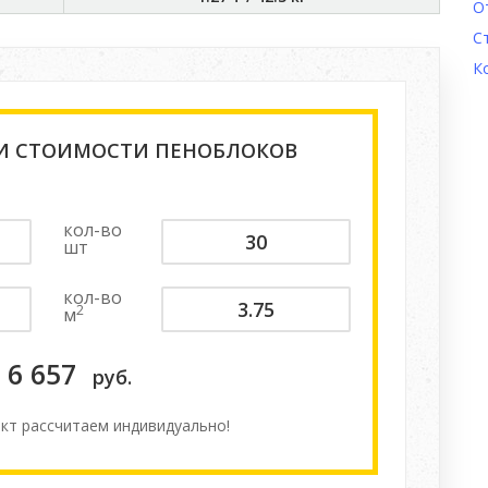
О
С
К
 И СТОИМОСТИ ПЕНОБЛОКОВ
кол-во
шт
кол-во
2
м
6 657
руб.
кт расcчитаем индивидуально!