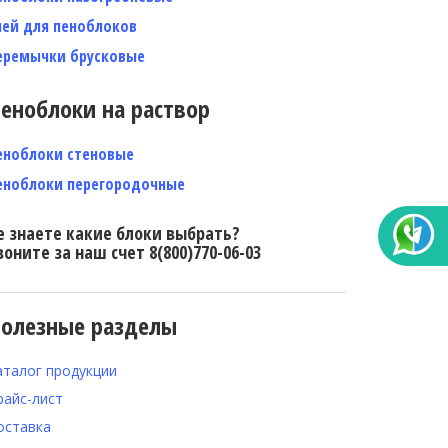
лей для пеноблоков
еремычки брусковые
еноблоки на раствор
еноблоки стеновые
еноблоки перегородочные
е знаете какие блоки выбрать?
воните за наш счет 8(800)770-06-03
олезные разделы
аталог продукции
райс-лист
оставка