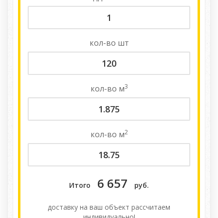
кол-во
шт
3
кол-во
м
2
кол-во
м
6 657
Итого
руб.
доставку на ваш объект расcчитаем
индивидуально!