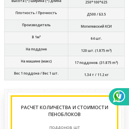
Высота (*) ширина (*) длина
250*100*625
Плотность / Прочность
Д500 / Б3.5
Производитель
Могилевский КСИ
В 1м³
64
шт.
На поддоне
3
120
шт. (
1.875
m
)
На машине (макс)
3
17
поддонов. (
31.875
m
)
Вес 1 поддона / Вес 1 шт.
1.34 т
/
11.2 кг
РАСЧЕТ КОЛИЧЕСТВА И СТОИМОСТИ
ПЕНОБЛОКОВ
поддонов
шт