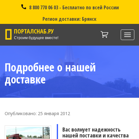
8 800 770 06 03 - Бесплатно по всей России
Регион доставки: Брянск
ПОРТАЛСНАБ.РУ
Нави
Строим будущее вместе!
Подробнее о нашей
доставке
Опубликовано: 25 января 2012
Вас волнует надежность
нашей поставки и качества